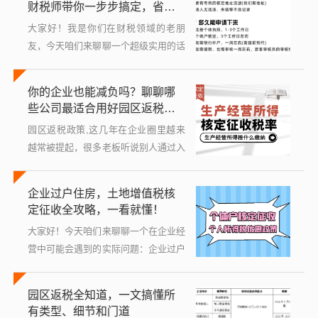
财税师带你一步步搞定，省税
别急...
省钱不是梦！
大家好！我是你们在财税领域的老朋
友，今天咱们来聊聊一个超级实用的话
题——正规的园区返税怎么申请，我知
道，一提到“税”，很多企业老板和财务
你的企业也能减负吗？聊聊哪
人员可能觉得头大，感觉复杂又枯燥，
些公司最适合用好园区返税政
但别担...
策
园区返税政策,这几年在企业圈里越来
越常被提起，很多老板听说别人通过入
驻园区“省了一大笔税”，心里痒痒的，
但又摸不着门道：这政策到底是怎么回
企业过户住房，土地增值税核
事？我的公司适合去申请吗？会不会很
定征收全攻略，一看就懂！
麻烦...
大家好！今天咱们来聊聊一个在企业经
营中可能会遇到的实际问题：企业过户
住房时，土地增值税怎么核定征收？别
一听到“土地增值税”就头大，其实这事
园区返税全知道，一文搞懂所
儿没那么复杂，只要理清思路，一步步
有类型、细节和门道