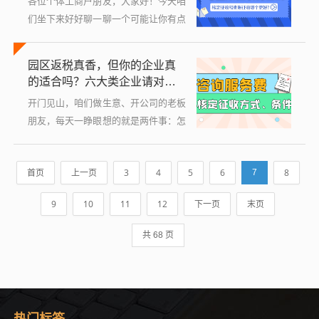
各位个体工商户朋友，大家好！今天咱
们坐下来好好聊一聊一个可能让你有点
困惑、但又绕不开的话题——增值税怎
么交，特别是针对“核定征收”这种方
园区返税真香，但你的企业真
式，我知道你可能心里嘀咕：这玩意儿
的适合吗？六大类企业请对号
是啥？...
入座！
开门见山，咱们做生意、开公司的老板
朋友，每天一睁眼想的就是两件事：怎
么多赚钱，怎么少交钱，这里的“少交
钱”，合法合规地降低税负，绝对是门
首页
上一页
3
4
5
6
8
7
大学问，最近几年，“园区返税”这个词
热度...
9
10
11
12
下一页
末页
共 68 页
热门标签