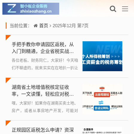
首页
当前位置：
2025年12月 第7页
手把手教你申请园区返税，从
入门到精通，企业省税实战指
南
各位老板、财务同仁，大家好！今天咱
们不聊虚的，就来实实在在地扒一扒让
很多企业心动的“园区返税”那点事，你
可能在朋友圈、招商中介那里听说过，
湖南省土地增值税核定征收
把公司注册到某个园区，每年能拿回不
率，一文读懂，轻松应对税务
少税...
问题
嘿，大家好！如果你在湖南买卖土地、
房产，或者从事房地产开发，可能对
“土地增值税”这个词不陌生，但一提到
“核定征收率”，不少人就头疼了——这
正规园区返税怎么申请？资深
到底是啥意思？税率是多少？怎么算？