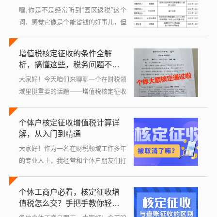
来，...
嘿,你是不是经常听到“园区返税”这个
词，感觉它像是个能省钱的好事儿，但
又有点摸不着头脑？别急，今天我就以
财税老手的身份，跟你好好唠唠园区返
增值税核定征收的条件全解
税到底是什么类型的，帮你把它掰开揉
析，搞懂这些，税务问题不再
碎了...
头疼！
大家好！今天咱们来聊聊一个在财税领
域里挺重要的话题——增值税核定征收
的条件，你可能听说过核定征收，但具
体是啥意思？什么情况下会遇到？别着
个体户核定征收增值税计算详
急，我这就用大白话给你掰扯清楚，保
解，从入门到精通
证让你...
大家好！作为一名在财税领域工作多年
的专业人士，我经常和个体户朋友们打
交道，发现不少人对核定征收增值税这
事儿一头雾水，每次听到有人抱怨“税
个体工商户必看，核定征收增
怎么算的？我都搞不懂！”或者“为什么
值税怎么交？手把手教你轻松
我交...
搞定！