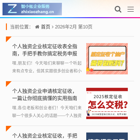
首页
当前位置：
2026年2月 第10页
个人独资企业核定征收表全指
南，手把手教你搞定税务申报
嘿,朋友们！今天咱们来聊聊一个听起
来有点专业，但其实跟很多创业者和小
老板息息相关的主题——个人独资企业
核定征收表，别被这个词吓到，我会用
个人独资企业申请核定征收，
大白话，一步步带你弄明白这是啥、为
一篇让你彻底搞懂的实用指南
啥重要...
嘿,各位老板和创业者们！今天咱们来
聊一个很多人关心的话题——个人独资
企业怎么申请核定征收，如果你正经营
着一家个人独资企业，或者打算开一
个人独资企业核定征收，手把
家，那你肯定听说过“核定征收”这个