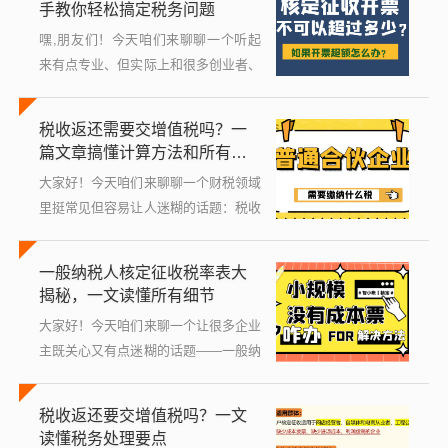
手教你轻松搞定税务问题
词，它听...
嘿,朋友们！今天咱们来聊聊一个听起
来有点专业、但实际上和很多创业者、
小老板息息相关的话题——个人独资企
业怎么核定征收，别被这个词儿吓到，
税收返还需要交增值税吗？一
我保证用最接地气的方式，给你讲得明
篇文章搞懂计算方法和所有细
明白白...
节
大家好！今天咱们来聊聊一个财税领域
里挺常见但容易让人迷糊的话题：税收
返还需要交增值税吗？怎么计算？如果
你是企业主、财务人员，或者只是对税
一般纳税人核定征收税率表大
务好奇，这篇文章都会用大白话给你讲
揭秘，一文读懂所有细节
明白，...
大家好！今天咱们来聊一个让很多企业
主既关心又有点迷糊的话题——一般纳
税人的核定征收税率表，别担心，我不
会用那些枯燥的专业术语来轰炸你，而
税收返还要交增值税吗？一文
是像朋友聊天一样，带你轻松搞懂这背
读懂税务处理要点