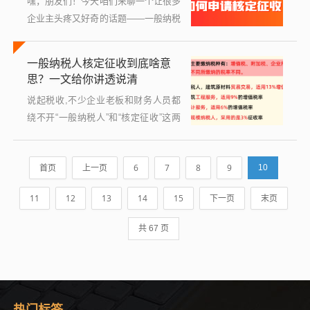
嘿，朋友们！今天咱们来聊一个让很多
企业主头疼又好奇的话题——一般纳税
人核定征收税率是什么，别担心，我会
用最接地气的方式，带你一步步弄明白
一般纳税人核定征收到底啥意
这背后的门道，就像平时聊天一样，咱
思？一文给你讲透说清
们慢慢...
说起税收,不少企业老板和财务人员都
绕不开“一般纳税人”和“核定征收”这两
个词，但当它们组合在一起——“一般
纳税人核定征收”——很多人就有点懵
首页
上一页
6
7
8
9
10
了：一般纳税人不都是查账征收吗？怎
么...
11
12
13
14
15
下一页
末页
共 67 页
热门标签