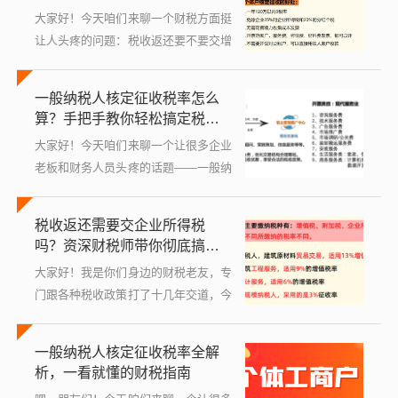
后的门...
大家好！今天咱们来聊一个财税方面挺
让人头疼的问题：税收返还要不要交增
值税？这事儿啊，很多企业老板、财务
人员，甚至普通纳税人可能都琢磨过，
一般纳税人核定征收税率怎么
但总感觉云里雾里的，别急，我会用大
算？手把手教你轻松搞定税务
白话，...
计算！
大家好！今天咱们来聊一个让很多企业
老板和财务人员头疼的话题——一般纳
税人的核定征收税率怎么算，别担心，
我会用最口语化、最通俗易懂的方式，
税收返还需要交企业所得税
带你一步步弄明白这个事儿，咱们不扯
吗？资深财税师带你彻底搞
那些复...
懂！
大家好！我是你们身边的财税老友，专
门跟各种税收政策打了十几年交道，今
天咱们来唠一个特别实际的问题——企
业拿到了税收返还，这笔钱到底还要不
一般纳税人核定征收税率全解
要交企业所得税？这个问题，好多老板
析，一看就懂的财税指南
和财务...