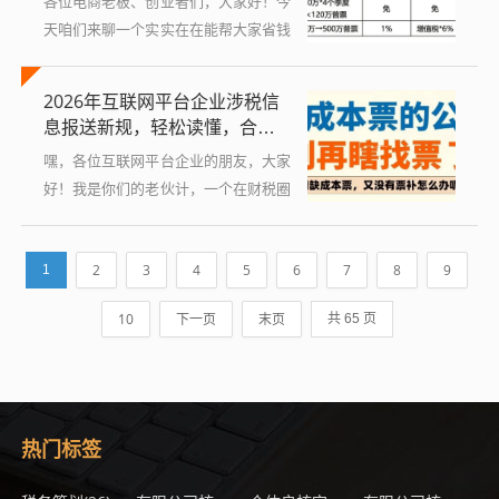
各位电商老板、创业者们，大家好！今
天咱们来聊一个实实在在能帮大家省钱
的话题——电商产业园的税收返还政
策，特别是到了2025年，很多地方政
2026年互联网平台企业涉税信
策都在调整和延续，这里面既有新的机
息报送新规，轻松读懂，合规
会，也...
不踩坑
嘿，各位互联网平台企业的朋友，大家
好！我是你们的老伙计，一个在财税圈
子里摸爬滚打了多年的专业人士，咱们
坐下来好好聊一个热门话题——2025
2
3
4
5
6
7
8
9
1
年互联网平台企业的涉税信息报送规
定，别...
10
下一页
末页
共 65 页
热门标签