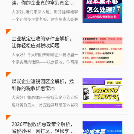
读，你的企业真的拿到真金白
况，直...
银的优惠了吗？
大家好,咱们来深入地、掰开揉碎地聊
一个让很多企业老板、财务负责人既关
心又常常感到困惑的话题——产业园区
的税收返还政策，你可能在各种招商广
企业核定征收的条件全解析，
告、朋友推荐或者政府宣传里都听过这
让你轻松应对税收问题
个词：...
大家好！今天咱们来聊聊企业税收里一
个挺实用的话题——核定征收，你可能
听说过这个词，但具体是啥意思，企业
要符合什么条件才能申请，心里可能有
煤炭企业返税园区全解析，找
点迷糊，别担心，作为在财税领域摸爬
到你的税收优惠宝地
滚打多...
大家好！如果你是一家煤炭企业的老板
或财务负责人，肯定经常琢磨怎么省税
降成本吧？现在很多地方为了吸引企业
投资，推出了“返税园区”政策，说白了
2026年税收优惠政策全解析，
就是地方政府把企业交的一部分税收返
省税妙招一网打尽，轻松享受