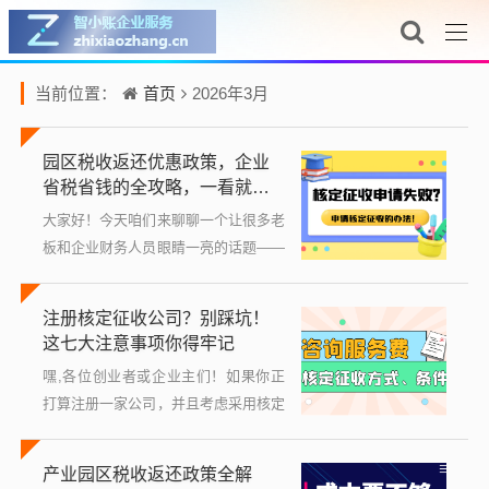
首页
当前位置：
2026年3月
园区税收返还优惠政策，企业
省税省钱的全攻略，一看就
懂！
大家好！今天咱们来聊聊一个让很多老
板和企业财务人员眼睛一亮的话题——
园区税收返还优惠政策，你可能听说
过，有些企业通过入驻特定园区，就能
注册核定征收公司？别踩坑！
享受到税收上的“红包”，省下一大笔
这七大注意事项你得牢记
钱，但具...
嘿,各位创业者或企业主们！如果你正
打算注册一家公司，并且考虑采用核定
征收的方式，那可得仔细听好了，核定
征收听起来可能有点专业，但说白了，
产业园区税收返还政策全解
它就是税务局根据你的行业、规模等情