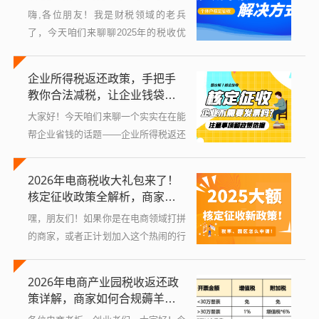
还给...
红利！
嗨,各位朋友！我是财税领域的老兵
了，今天咱们来聊聊2025年的税收优
惠政策，说到税收，可能很多人觉得头
疼，复杂又枯燥，但其实呢，只要掌握
企业所得税返还政策，手把手
好政策，它就能变成你的“省钱利器”！
教你合法减税，让企业钱袋鼓
20...
起来
大家好！今天咱们来聊一个实实在在能
帮企业省钱的话题——企业所得税返还
政策，不少老板一听到“税”字就头疼，
总觉得税费负担重，利润被压缩，但你
2026年电商税收大礼包来了！
知道吗？政府为了鼓励企业发展，其实
核定征收政策全解析，商家必
出台...
看
嘿，朋友们！如果你是在电商领域打拼
的商家，或者正计划加入这个热闹的行
业，那么今天的内容可千万别错过，税
收政策听起来可能有点枯燥，但它直接
2026年电商产业园税收返还政
关系到你的钱包和生意前景，尤其是2
策详解，商家如何合规薅羊
025...
毛？