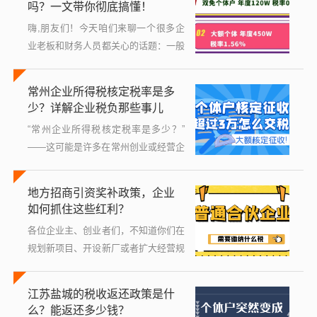
吗？一文带你彻底搞懂！
天我就...
嗨,朋友们！今天咱们来聊一个很多企
业老板和财务人员都关心的话题：一般
纳税人能不能享受核定征收？你是不是
也曾经在税务规划中纠结过这个问题？
常州企业所得税核定税率是多
别急，我作为财税领域的“老司机”，会
少？详解企业税负那些事儿
用最...
“常州企业所得税核定税率是多少？”
——这可能是许多在常州创业或经营企
业的朋友心头的一个疑问，别急，今天
咱们就用大白话，把这个问题掰开揉碎
地方招商引资奖补政策，企业
了讲清楚，我会从基础概念聊到实际操
如何抓住这些红利？
作,帮...
各位企业主、创业者们，不知道你们在
规划新项目、开设新厂或者扩大经营规
模时，有没有关注过一个“隐藏的宝
藏”？那就是各地政府推出的招商引资
江苏盐城的税收返还政策是什
奖补政策，这些政策可不是遥不可及的
么？能返还多少钱？