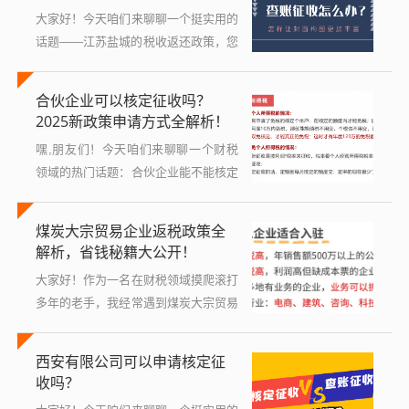
官方文件...
大家好！今天咱们来聊聊一个挺实用的
话题——江苏盐城的税收返还政策，您
可能听说过税收返还这个词，但具体到
盐城这个城市，它到底是怎么回事？能
合伙企业可以核定征收吗？
帮企业或个人省下多少钱？别急，我这
2025新政策申请方式全解析！
就用大...
嘿,朋友们！今天咱们来聊聊一个财税
领域的热门话题：合伙企业能不能核定
征收？以及2025年可能出台的新政策
该怎么申请？如果你是个创业者、小企
煤炭大宗贸易企业返税政策全
业主，或者只是对财税问题感兴趣，那
解析，省钱秘籍大公开！
这篇...
大家好！作为一名在财税领域摸爬滚打
多年的老手，我经常遇到煤炭大宗贸易
企业的老板们问我：“我们这种搞煤炭
买卖的大公司，怎么能从政府那里拿点
西安有限公司可以申请核定征
税收返还呢？这政策听起来复杂，到底
收吗？
该怎么...