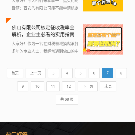
大家好！今天咱们来聊聊一个挺实用的
话题：西安的有限公司能不能申请核定
征收？如果你是个创业者，或者正在经
营一家西安的有限公司，可能对税务问
佛山有限公司核定征收税率全
题头疼过，核定征收这个词听起来有点
解析，企业主必看的实用指南
专业，...
大家好！作为一名在财税领域摸爬滚打
多年的专业人士，我经常遇到佛山的中
小企业主咨询关于有限公司核定征收税
率的问题，很多人一听到“核定征收”就
首页
上一页
3
4
5
6
8
7
头疼，觉得税法复杂难懂，只要我们用
通俗...
9
10
11
12
下一页
末页
共 68 页
热门标签