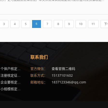
3
4
5
7
8
9
10
11
下
6
联系我们
(17)
(15)
查看官微二维码
个体户核定征收最新政策
官方微信：
(12)
(12)
15137101602
注册核定征收公司有什么注意事项
联系方式：
(11)
(11)
1837123346@qq.com
企业要核定征收需要什么条件
邮箱地址：
11)
(10)
(10)
小规模核定征收企业所得税