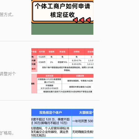
管方式，
调整对个
动"格局，