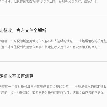
个税种，但具体到“核定征收”是怎么回事，征收率又怎么定，很多人可...
定征收，官方文件全解析
来聊聊一个财税领域里挺常见但又容易让人迷糊的话题——土地增值税的核定征
这土地增值税到底是怎么回事？核定征收又是什么？有没有相关的官方文...
定征收率如何测算
来聊聊一个在财税领域里挺常见但又有点绕的话题——土地增值税的核定征收
产的、搞土地投资的，或者只是对税务问题感兴趣，这篇文章应该能帮到你...