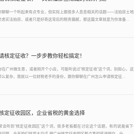
来聊聊一个听起来有点专业，但实际上跟很多人息息相关的话题——法拍房土地
虑买法拍房，或者只是好奇这背后的税务猫腻，那这篇文章就是为你准备...
请核定征收？一步步教你轻松搞定！
你在广州做生意，或者刚开个小店，可能听说过“核定征收”这个词，别担心，
么复杂，我就以一位财税老手的身份，跟你聊聊在广州怎么申请核定征...
核定征收园区，企业省税的黄金选择
常会听到“核定征收园区”这个词，很多老板都在讨论这个话题，有的说能省下
问题，今天咱们就用大白话,把广州核定征收园区那点事彻底讲明白，什...