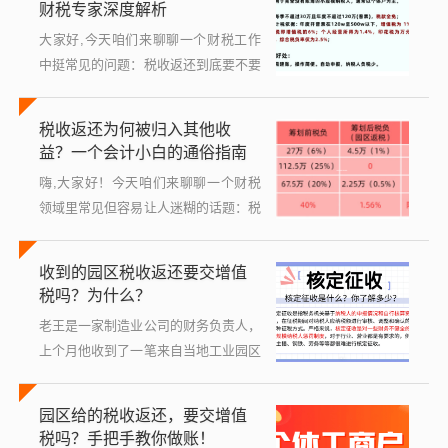
财税专家深度解析
的税退...
大家好,今天咱们来聊聊一个财税工作
中挺常见的问题：税收返还到底要不要
单独核算？这个问题听起来可能有点专
业，但别担心，我会用大白话给大家讲
税收返还为何被归入其他收
清楚，咱们先从基础概念说起，然后一
益？一个会计小白的通俗指南
步步深...
嗨,大家好！今天咱们来聊聊一个财税
领域里常见但容易让人迷糊的话题：税
收返还为什么会计入其他收益？如果你
是个刚入门的小白，或者对会计一知半
收到的园区税收返还要交增值
解，可能会觉得这事儿挺绕的，别担
税吗？为什么？
心，我会...
老王是一家制造业公司的财务负责人，
上个月他收到了一笔来自当地工业园区
的税收返还，金额不小，有几十万，高
兴之余，一个问号在他脑子里冒了出
园区给的税收返还，要交增值
来：这笔“意外之财”，公司需不需要把
税吗？手把手教你做账！