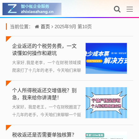
首页
当前位置：
2025年9月 第10页
企业返还的个税劳务费，一文
读懂如何操作和避坑
大家好,我是老李，一个在财税领域摸
爬滚打了十几年的老手，今天咱们来聊
聊一个挺常见但又容易让人迷糊的话
题：企业返还的个人所得税劳务费，说
个人所得税返还交增值税？别
白了，就是企业帮员工或劳务者代扣了
急，我来给你讲清楚！
个人所得...
大家好，我是老王，一个在财税圈混了
十几年的老手，今天咱们来聊聊一个挺
常见但又容易让人迷糊的话题：个人所
得税返还和增值税的关系，你可能听说
税收返还是否需要单独核算？
过个人所得税退税，就是国家把你多交