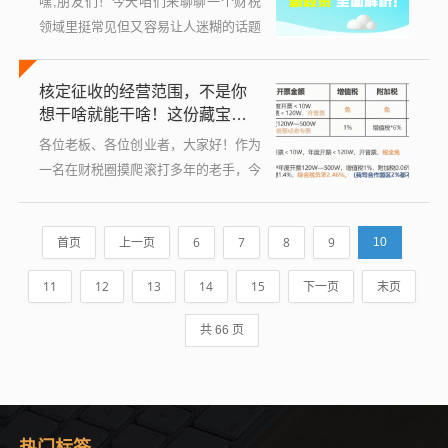
嘿,朋友们！今天咱们来聊聊一个财税
领域里挺常见但又容易让人迷糊的话题
——核定征收的范围，如果你是个小老
板、个体户，或者刚创业的小伙伴，可
核定征收的经营范围，不是你
能早就听说过“核定征收”这个词，但具
想干啥就能干啥！这份藏宝图
体它...
请收好
各位老板、各位创业者，大家好！作为
一名在财税圈摸爬滚打多年的老手，今
天咱们就来掏心窝子地聊一个很多老板
特别关心，但又经常搞迷糊的话题——
首页
上一页
6
7
8
9
10
核定征收，特别是它的经营范围，你可
能听过...
11
12
13
14
15
下一页
末页
共 66 页
热门标签