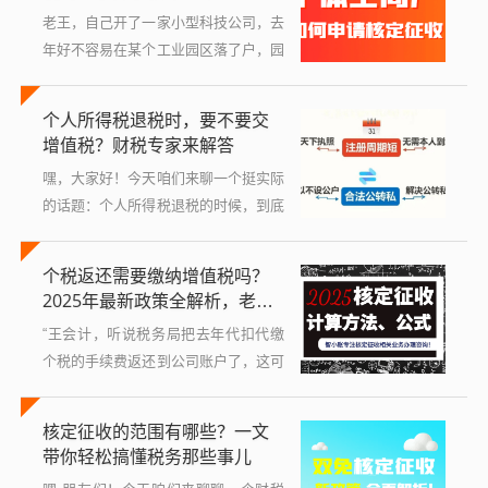
它算作...
老王，自己开了一家小型科技公司，去
年好不容易在某个工业园区落了户，园
区管委会按照招商引资时的承诺，把一
笔几十万的税收返还打到了公司账上，
个人所得税退税时，要不要交
老王心里正美呢，公司的会计小张却拿
增值税？财税专家来解答
着银行...
嘿，大家好！今天咱们来聊一个挺实际
的话题：个人所得税退税的时候，到底
要不要交增值税？你可能在年度汇算清
缴后收到过退税，心里嘀咕着：“这钱
个税返还需要缴纳增值税吗？
退回来，会不会又被增值税‘咬’一口？”
2025年最新政策全解析，老板
别...
和会计必看！
“王会计，听说税务局把去年代扣代缴
个税的手续费返还到公司账户了，这可
是笔意外之财啊！但咱是不是得给它申
报增值税呢？别到时候搞出税务风险
核定征收的范围有哪些？一文
来，”如果你正在为这个问题挠头,那今
带你轻松搞懂税务那些事儿
天可来...