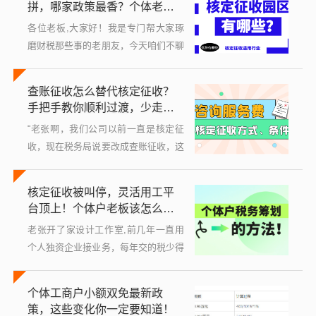
拼，哪家政策最香？个体老板
策，听说又...
必看！
各位老板,大家好！我是专门帮大家琢
磨财税那些事的老朋友，今天咱们不聊
虚的，就聊一个跟咱们小生意人、自由
职业者、还有那些刚起步的小公司老板
查账征收怎么替代核定征收？
切身相关的话题——核定征收，特别是
手把手教你顺利过渡，少走弯
咱们河...
路！
“老张啊，我们公司以前一直是核定征
收，现在税务局说要改成查账征收，这
可咋整？我账目乱得很，会不会多交
税？”别急，今天我就把这事儿掰开揉
核定征收被叫停，灵活用工平
碎了讲清楚，保证你听完就能明白怎么
台顶上！个体户老板该怎么
操作，先...
办？
老张开了家设计工作室,前几年一直用
个人独资企业接业务，每年交的税少得
可怜——因为享受了核定征收，税务局
按一个很低的利润率算税，实际税负才
个体工商户小额双免最新政
三五个点，可今年年初，他接到通知：
策，这些变化你一定要知道！