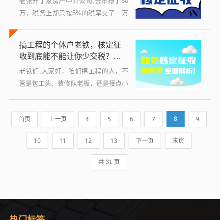
老张开了家房产中介公司,去年挣了80
万，税务上却只按5%的税率交了一万
多的所得税，同行老王眼红了，跑来找
我：“兄弟，你们是不是搞了什么黑科
搞工程的个体户老铁，核定征
技？”我说，不是黑科技，是核定征
收到底能不能让你少交税？别
收，老...
被忽悠了，看这篇就够！
老铁们,大家好，咱们搞工程的人，不
管是包工头、装修队老板，还是接点小
活儿的个人，常常会遇到一个问题：税
该怎么交？很多人听到“个体户”，再听
首页
上一页
4
5
6
7
9
8
到“核定征收”，眼睛就亮了，觉得这是
个...
10
11
12
13
下一页
末页
共 31 页
热门标签