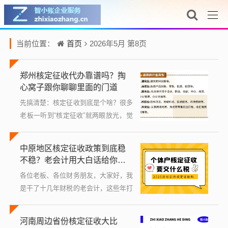
首页
当前位置：
2026年5月 第8页
郑州核定征收代办靠谱吗？掏
心窝子跟你聊聊里面的门道
先搞清楚：核定征收到底是个啥？很多
老板一听到“核定征收”就两眼放光，觉
得是天上掉馅饼，其实没那么玄乎，咱
们国家有两个主要的收税方式：一个是
中原地区核定征收政策到底稳
查账征收，一个是核定征收，查账征收
不稳？老会计用大白话给你说
就是...
明白
各位老板、各位财务朋友，大家好，我
是干了十几年财税的老会计，这些年打
交道最多的就是税务局和各种各样的税
收政策，最近很多做生意的朋友都在
河南周边省份核定征收大比
问：“老张，中原那块的核定征收政