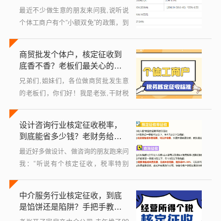
核定征...
最近不少做生意的朋友来问我,说听说
个体工商户有个“小额双免”的政策，到
底是什么意思？怎么用？有没有什么新
变化？今天我就用大白话，把这事儿从
商贸批发个体户，核定征收到
头到尾掰扯清楚，不管你是个体户老
底香不香？老板们最关心的门
板，还...
道，我掰开揉碎了讲
兄弟们,姐妹们，各位做商贸批发生意
的老板们，你们好！我是老张,干财税
这行十几年了，见过太多同行老板因为
税的事儿愁眉苦脸，也见过不少人因为
设计咨询行业核定征收税率，
选对了方式，一年省下几万甚至十几万
到底能省多少钱？老财务给你
的真金...
说明白
最近好多做设计、做咨询的朋友跑来问
我：“听说有个核定征收，税率特别
低，我能不能搞？”还有人直接说：“别
人告诉我能省一半的税，真的假的？”
中介服务行业核定征收，到底
我得先给你泼盆冷水——别光听别人
是馅饼还是陷阱？手把手教你
吹，你得...
算清楚