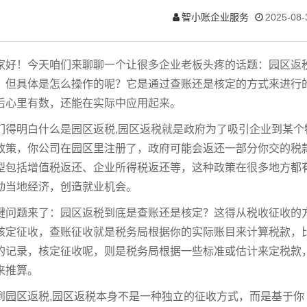
智小账企业服务
2025-08-
家好！今天咱们来聊聊一个让很多企业老板头疼的话题：园区返
，但具体是怎么操作的呢？它是通过查账还是核定的方式来进行
后心里有数，还能在实际中应用起来。
们得明白什么是园区返税,园区返税就是政府为了吸引企业到某
政策，你公司在园区里注册了，政府可能会返还一部分你交的税
型包括增值税返还、企业所得税返还等，这种政策在很多地方都
动当地经济，创造就业机会。
键问题来了：园区返税到底是查账还是核定？这得从税收征收的
核定征收，查账征收就是税务局根据你的实际账目来计算税款，
的记录，核定征收呢，则是税务局根据一些标准或估计来定税款
来推算。
到园区返税,园区返税本身不是一种独立的征收方式，而是基于你 al