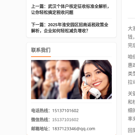
上一篇：武汉个体户核定征收标准全解析，
让你轻松搞定税收问题
下一篇：2025年淮安园区招商返税政策全
大
解析，企业如何轻松减负增收？
钱
完
联系我们
咱
惠
类
拉
关
和
15137101602
细
电话热线：
率
微信热线：
15137101602
1837123346@qq.com
邮箱地址：
回