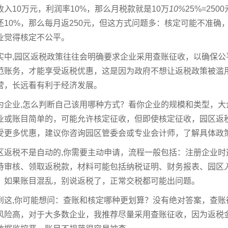
收入10万元，利润率10%，那么月税款就是10万
10%
25%=25
还10%，那么每月返250元，但这方式问题多：核定可能不准
业觉得核定不公平。
实中,园区返税政策往往会明确要求企业采用查账征收，以确保
范账务，才能享受返税优惠，这是因为政府不想让返税政策被滥
营，长远看有利于经济发展。
为企业,怎么判断自己该用哪种方式？看你企业的规模和类型，
业或账目简单的，可能允许核定征收，但即使核定征收，园区返
受更多优惠，建议你咨询园区管委会或专业会计师，了解具体政
区返税不是自动的,你需要主动申请，流程一般包括：注册企业
待审核、领取返税款，材料可能包括纳税证明、财务报表、园区
，如果账目混乱，别说返税了，正常交税都可能出问题。
到这,你可能想问：查账和核定哪种更划算？没有绝对答案，查
风险高，对于大多数企业，我推荐尽量采用查账征收，因为返税