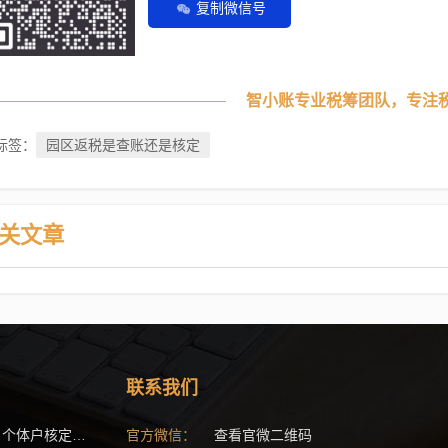
复制微信号
智小账专业税筹团队，专注
园区返税是查账还是核定
标签：
关文章
联系我们
(17)
(15)
查看官微二维码
个体户核定征收最新政策
官方微信：