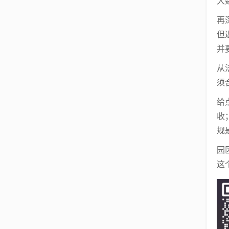
大
再
但
并
从
须
给
收
规
园
这