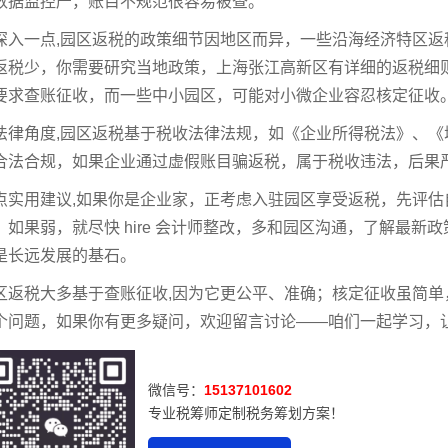
数据监控严，账目不规范很容易被查。
深入一点,园区返税的政策细节因地区而异，一些沿海经济特区
返税少，你需要研究当地政策，上海张江高新区有详细的返税细
要求查账征收，而一些中小园区，可能对小微企业容忍核定征收
法律角度,园区返税基于税收法律法规，如《企业所得税法》、
合法合规，如果企业通过虚假账目骗返税，属于税收违法，后果
点实用建议,如果你是企业家，正考虑入驻园区享受返税，先评
；如果弱，就尽快 hire 会计师整改，多和园区沟通，了解最
是长远发展的基石。
区返税大多基于查账征收,因为它更公平、准确；核定征收虽简单，但适
个问题，如果你有更多疑问，欢迎留言讨论——咱们一起学习，
微信号：
15137101602
专业税筹师定制税务筹划方案！