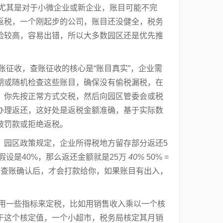
，尤其是对于小微企业或新企业，账目可能不完
返税，一个刚起步的公司，账目还没健全，税务
险较高，容易出错，所以大多数园区还是优先推
账征收，查账征收的核心是“账目真实”，企业需
期或随机检查这些账目，确保没有偷税漏税，在
：你先按正常方式交税，然后向园区管委会或税
办理返还，这好处是返税金额准确，基于实际数
被罚款或拒绝返税。
，园区政策规定，企业所得税地方留存部分返还5
存假设是40%，那么返还金额就是25万
40%
50% =
局查账确认后，才会打款给你，如果账目有出入，
是用一些指标来定税，比如用销售收入乘以一个核
于这个核定值，一个小超市，税务局核定其月销