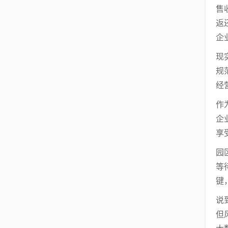
售
返
企
现
规
经
作
企
享
园
等
键
说
但