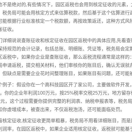
也不是绝对的,有些情况下，园区返税也会用到核定征收的元素
，税务局可能会用核定方式来估算税款，然后基于这个估算进行
可能根据行业标准核定一个税款额，再按政策返还，这种方式风
账征收。
们详细说说查账征收和核定征收在园区返税中的具体应用,先看查
保持规范的会计记录，包括总账、明细账、凭证等，税务局会定
区返税中，如果你企业是查账征收，那么返税流程通常是这样的
局申请返税，提交相关材料，他们审核你的账目后，确认无误就
，但缺点是需要企业花时间整理账目，如果账目有问题，还可能
个例子：假设你在一个高科技园区开了家公司，主要做软件开发
%，你的企业年利润100万元，按25%税率交税25万元，地方留
万元，这个过程需要你提供完整的利润表、纳税申报表等，税务
如你虚增成本，被查出来，不仅返税泡汤，还可能面临处罚。
看核定征收,核定征收更简单粗暴，税务局不用看详细账目，而
利润率，在园区返税中，如果企业适用核定征收，返税就可能基