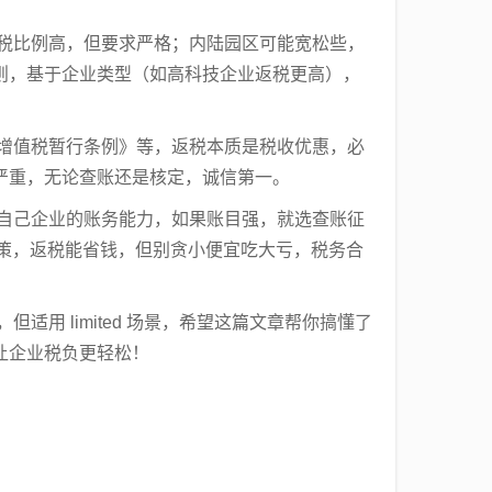
返税比例高，但要求严格；内陆园区可能宽松些，
则，基于企业类型（如高科技企业返税更高），
。
《增值税暂行条例》等，返税本质是税收优惠，必
严重，无论查账还是核定，诚信第一。
估自己企业的账务能力，如果账目强，就选查账征
新政策，返税能省钱，但别贪小便宜吃大亏，税务合
用 limited 场景，希望这篇文章帮你搞懂了
让企业税负更轻松！