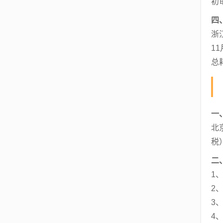
初
四
浙
1
总
一
北
税
二
1
2
3
4