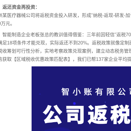
、返还资金再投资：
州某医疗器械公司将返税资金投入研发，形成"纳税-返现-研发-
00万元。
能制造企业老板张总的教训值得借鉴：三年前因轻信"返税70
满足18项条件才能兑现，实际返还不到20%。返税政策就像定
税收筹划可行性分析，实地考察政策兑现案例，建立动态税务管理
信获取【区域税收优惠政策匹配表】，我们已帮137家企业平均提