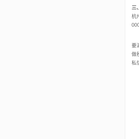
三
杭
0
智
要
做
私