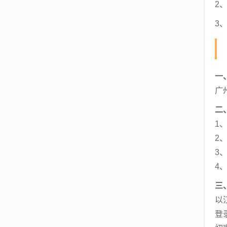
2
3
一
广
二
1
2
3
4
三
以
登