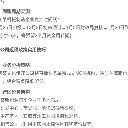
审；
、到账周期实测：
江某机械制造企业真实时间线：
1月25日申报→12月3日初审通过→1月8日财政局复核→1月20日
耗时56天，需预留2个月资金周转期；
公司返税政策实用技巧：
、业务分拆策略：
京某文化传媒公司将直播业务单独成立MCN机构，注册在海南自
），综合税负降低37%。
、跨区税务架构：
、某新能源汽车企业在多地布局：
、研发中心→享受深圳前海15%所得税；
、生产基地→获取苏州工业园增值税返还；
、销售公司→利用重庆西永综保区转移定价优势；