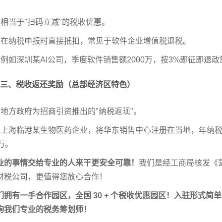
、相当于"扫码立减"的税收优惠。
、在纳税申报时直接抵扣，常见于软件企业增值税退税。
、例如深圳某AI公司，季度软件销售额2000万，按3%即征即退
三、税收返还奖励（总部经济区特色）
、地方政府为招商引资推出的"纳税返现"。
、上海临港某生物医药企业，将华东销售中心注册在当地，年纳税1
0万。
业的事情交给专业的人来干更安全可靠！
我们是经工商局核发《
财税公司，更值得您放心合作！
们拥有一手合作园区，全国 30 + 个税收优惠园区！入驻形式
询我们专业的税务筹划师！