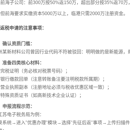
、前海子公司：前300万按50%返150万，超出部分按35%返70万
、但前海要求实缴资本5000万以上，临港只需2000万注册资金。
返税申请的注意事项：
、确认资质门槛：
州某新材料公司曾因行业代码不符被驳回：明明做的是新能源，却
、准备四类核心材料：
、完税证明（务必核对税票号码）；
、银行缴款回单（注意转账备注要注明税款所属期）；
、营业执照副本（注册地址必须与税收优惠区域一致）；
、特殊资质证书（如高新技术企业认证）；
、申报流程示范：
江苏电子税务局为例：
录系统→进入"优惠办理"模块→选择"先征后返"事项→上传扫描