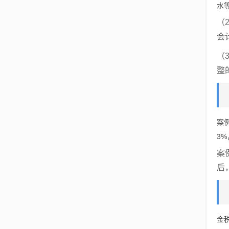
水
（
会
（
整
案
3
案
后
金