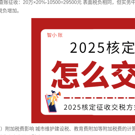
 查账征收：20万×20%-10500=29500元 表面税负相同
税负增加。
3）附加税费影响 城市维护建设税、教育费附加等附加税费的计