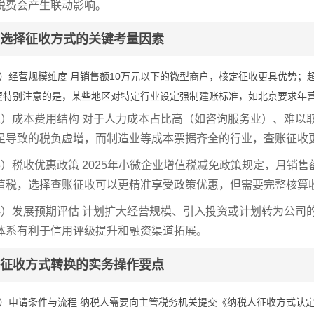
税费会产生联动影响。
选择征收方式的关键考量因素
1）经营规模维度 月销售额10万元以下的微型商户，核定征收更具优势；
要特别注意的是，某些地区对特定行业设定强制建账标准，如北京要求年营
2）成本费用结构 对于人力成本占比高（如咨询服务业）、难以
足导致的税负虚增，而制造业等成本票据齐全的行业，查账征收
3）税收优惠政策 2025年小微企业增值税减免政策规定，月销
值税，选择查账征收可以更精准享受政策优惠，但需要完整核算
4）发展预期评估 计划扩大经营规模、引入投资或计划转为公司
体系有利于信用评级提升和融资渠道拓展。
征收方式转换的实务操作要点
1）申请条件与流程 纳税人需要向主管税务机关提交《纳税人征收方式认