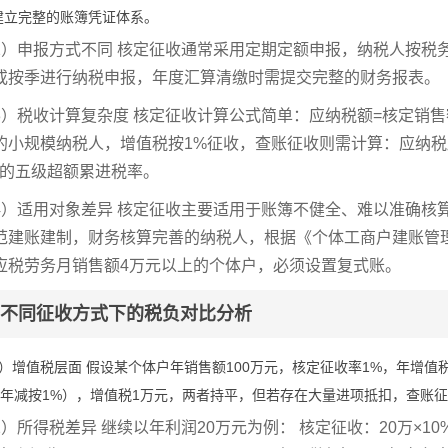
建立完整的账簿凭证体系。
2）申报方式不同 核定征收通常采用定期定额申报，纳税人按税
或按季进行纳税申报，年度汇算清缴时需提交完整的财务报表。
3）税收计算复杂度 核定征收计算公式简单：应纳税额=核定销
的小规模纳税人，增值税按1%征收，查账征收则需计算：应纳税所
%的五级超额累进税率。
4）适用对象差异 核定征收主要适用于账簿不健全、难以准确核
范建账建制，财务核算完善的纳税人，根据《个体工商户建账管理
应税劳务月销售额4万元以上的个体户，必须设置复式账。
不同征收方式下的税负对比分析
1）增值税层面 假设某个体户年销售额100万元，核定征收率1%，年增值
25年减按1%），增值税1万元，两者持平，但若存在大量进项抵扣，查账
2）所得税差异 继续以年利润20万元为例： 核定征收：20万×10%（