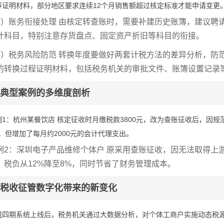
等证明材料，部分地区要求连续12个月销售额超过核定标准才能申请变更
2）账务衔接处理 由核定转查账时，需要补建历史账簿，建议聘
计科目，特别注意存货盘点、固定资产折旧等科目的衔接。
3）税务风险防范 转换年度要做好两套计税方法的差异分析，防
的转换过程证明材料，包括税务机关的审批文件、账簿设置记录
典型案例的多维度剖析
例1：杭州某餐饮店 核定征收时月缴税款3800元，改为查账征收后，因规范
%，但增加了每月约2000元的会计代理支出。
例2：深圳电子产品维修个体户 原采用查账征收，因无法取得上
，税负从12%降至8%，同时节省了财务管理成本。
税收征管数字化带来的新变化
税四期系统上线后，税务机关通过大数据分析，对个体工商户实施动态税源监