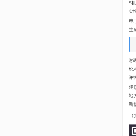
S
实
电
生
财
税
许
建
地
新
（