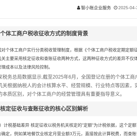
智小账企业服务
2025-04-
个体工商户税收征收方式的制度背景
国对个体工商户实行分类税收管理制度，根据《个体工商户税收定期定额
机关主要采用核定征收和查账征收两种方式，这两种征收方式的差异不仅
管理成本以及法律风险控制。
家税务总局数据显示,截至2025年6月，全国登记在册的个体工商
机关根据纳税人的会计核算水平、经营规模、行业特点等因素，
的本质区别，对个体工商户的经营管理具有重要指导意义。
核定征收与查账征收的核心区别解析
1）计税基础差异 核定征收以税务机关核定的"定额"为计税依据，这个定
合确定，例如某地餐饮业核定月营业额3万元，直接按此计算税费，而查