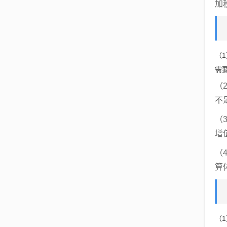
加
（
需
（
不
（
增
（
算
（