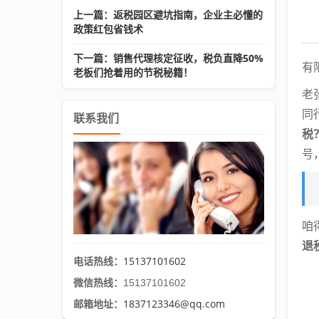
上一篇：返税园区避坑指南，企业主必懂的
政策红包省钱术
下一篇：销售代理核定征收，税负直降50%
有
老板们抢着用的节税秘籍！
老
同
联系我们
税
号
咱
退
15137101602
电话热线：
微信热线：
15137101602
1837123346@qq.com
邮箱地址：