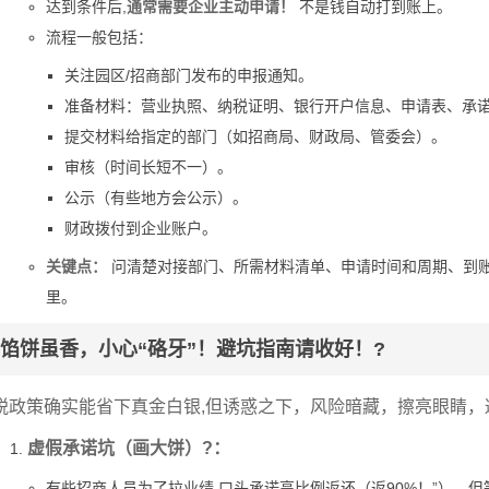
达到条件后,
通常需要企业主动申请！
不是钱自动打到账上。
流程一般包括：
关注园区/招商部门发布的申报通知。
准备材料：营业执照、纳税证明、银行开户信息、申请表、承
提交材料给指定的部门（如招商局、财政局、管委会）。
审核（时间长短不一）。
公示（有些地方会公示）。
财政拨付到企业账户。
关键点：
问清楚对接部门、所需材料清单、申请时间和周期、到
里。
馅饼虽香，小心“硌牙”！避坑指南请收好！?
税政策确实能省下真金白银,但诱惑之下，风险暗藏，擦亮眼睛，
虚假承诺坑（画大饼）?：
有些招商人员为了拉业绩,口头承诺高比例返还（返90%！”），