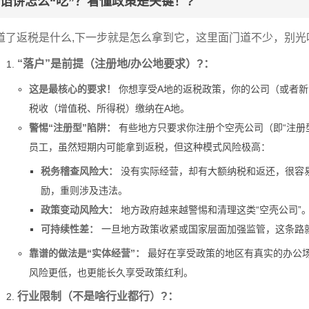
馅饼怎么“吃”？看懂政策是关键！?
道了返税是什么,下一步就是怎么拿到它，这里面门道不少，别
“落户”是前提（注册地/办公地要求）?：
这是最核心的要求！
你想享受A地的返税政策，你的公司（或者新
税收（增值税、所得税）缴纳在A地。
警惕“注册型”陷阱：
有些地方只要求你注册个空壳公司（即“注册
员工，虽然短期内可能拿到返税，但这种模式风险极高：
税务稽查风险大：
没有实际经营，却有大额纳税和返还，很容易
励，重则涉及违法。
政策变动风险大：
地方政府越来越警惕和清理这类“空壳公司”
可持续性差：
一旦地方政策收紧或国家层面加强监管，这条路
靠谱的做法是“实体经营”：
最好在享受政策的地区有真实的办公
风险更低，也更能长久享受政策红利。
行业限制（不是啥行业都行）?：