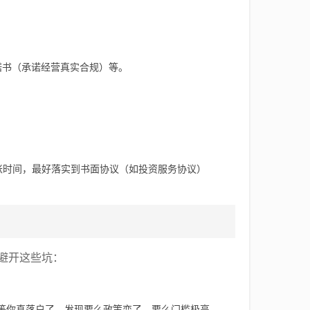
诺书（承诺经营真实合规）等。
账时间，最好落实到书面协议（如投资服务协议）
避开这些坑：
但等你真落户了，发现要么政策变了，要么门槛极高