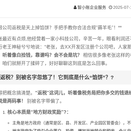
智小账企业服务
2025-07-
限公司返税是天上掉馅饼？手把手教你合法合规"薅羊毛"！**
张最近有点烦,他经营着一家小科技公司，辛苦一年，眼看利润
行老王神秘兮兮地说：“老张，去XX开发区注册个公司吧，人家那
？听着像白捡钱，靠谱吗？会不会是坑？
相信很多像老张这样的
，咱们就掰开了揉碎了，好好聊聊这到底是怎么回事。
返税？别被名字忽悠了！它到底是什么“馅饼”？?
得把概念搞清楚。
“返税”这词儿，听着像税务局把你多交的钱退
税是两码事！
别被名字带偏了。
核心本质是“地方财政奖励”?：
主角是地方政府（通常是区、县、开发区、产业园区管委会），不