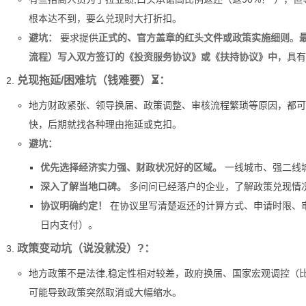
根本达不到，要么兑现时大打折扣。
避坑：
要求提供
正式的、官方盖章的红头文件或政策实施细则
。
流程）写入双方签订的《投资服务协议》或《扶持协议》中
，具有
兑现拖延/困难坑（钱难要）⏳：
地方财政紧张、领导换届、政策调整、审核流程繁琐等原因，都可
快，后期就找各种理由拖延或克扣。
避坑：
优先选择经济实力强、财政状况好的区域。
一线城市、强二线
深入了解当地口碑。
多问问已经落户的企业，了解政策兑现情
协议明确约定！
在协议里写清楚返还的计算方式、申请时限、审
日内支付）。
政策变动坑（说没就没）?：
地方政策不是法律,稳定性相对较差，政府换届、国家宏观调控（
可能导致政策突然取消或大幅缩水。