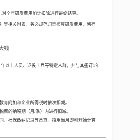
。
缴,对全年研发费用加计扣除进行最终结算。
》等相关附表，务必规范归集核算研发费用，留存
大钱
半年以上人员、退役士兵等
特定人群
，并与其签订1年
教育附加和企业所得税时
依次扣减
。
税费的纳税期（月/季）内进行扣减。
同、社保缴纳记录等备查。
招用当月即可开始计算