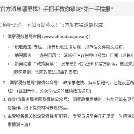
官方消息哪里找？手把手教你锁定“第一手情报”
其道听途说，不如直捣黄龙！官方发布渠道最权威：
国家税务总局官网 (www.chinatax.gov.cn)：
“税收政策”专栏：
所有税收法律法规、规范性文件原文发布。
“纳税服务” - “办税日历”：
清晰标注各税种申报截止日期（退税
“新闻动态”/“政策解读”：
发布最新政策通知和官方解读，
重点关
(截图示例：官网政策法规库列表页)
“国家税务总局”微信公众号：
政策推送快、解读接地气，还能设置所
注！
(截图示例：公众号推送的延续政策通知)
各省/市税务局官网及微信公众号：
国家政策落地时，各地可能有更
何操作、线下提交材料去哪交等。
主管税务机关税企交流群/钉钉群：
专管员通常会在群里第一时间转
事情说三遍！