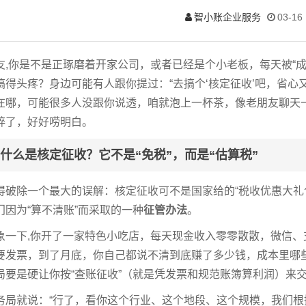
智小账企业服务
03-16
友,你是不是正琢磨着开家公司，或者已经是个小老板，每天被“成本
搞得头疼？身边可能有人跟你提过：“去搞个‘核定征收’吧，省心
在哪，可能很多人没跟你说透，咱就泡上一杯茶，像老朋友聊天一
碎了，好好唠明白。
什么是核定征收？它不是“免税”，而是“估算税”
得破除一个最大的误解：核定征收可不是国家给的“税收优惠大礼
门因为“算不清账”而采取的一种
征管办法
。
象一下,你开了一家特色小吃店，每天现金收入零零散散，微信
要发票，到了月底，你自己都说不清到底赚了多少钱，成本里哪
局要是硬让你按“查账征收”（就是凭发票和规范账簿算利润）来交
务局就说：“行了，看你这个行业、这个地段、这个规模，我们根