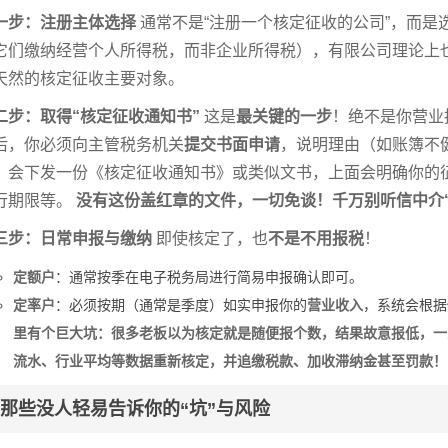
一步：注册主体选择
通常不是“注册一个核定征收的公司”，而是
它们缴纳经营个人所得税，而非企业所得税），有限公司理论上
天然的核定征收主要对象。
二步：取得“核定征收通知书”
这是
最关键的一步
！绝不是你营业
后，你必须向主管税务机关
提交书面申请
，说明理由（如账簿不
，会下发一份《核定征收通知书》或类似文书，上面会明确你的
行期限等。
没有这份盖红章的文件，一切免谈！千万别听信中介
三步：日常申报与缴纳
即使核定了，也
不是不用报税
！
定额户
：通常按季在电子税务局进行简易申报确认即可。
定率户
：必须按期（通常是季度）如实申报你的
营业收入
，系统会根据
里有个巨大坑：很多老板以为核定就是随便报个数，结果故意报低，一
流水、行业平均等数据重新核定，并追缴税款、加收滞纳金甚至罚款！
那些没人轻易告诉你的“坑”与风险