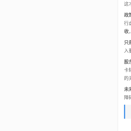
这
政
行
收
只
入
股
卡
的
未
障