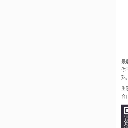
最
你
熟
生
合