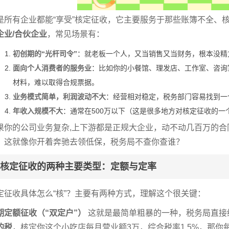
是所有企业都能“享受”核定征收，它主要服务于那些账簿不全、
企业/合伙企业
，常见场景有：
初创期的“光杆司令”
：就老板一个人，又当销售又当财务，根本没精
面向个人消费者的服务业
：比如你的小餐馆、理发店、工作室、咨询
材料，难以取得合规票据。
业务模式简单，利润波动不大
：经营相对稳定，税务部门容易找到一
年收入规模不大
：通常在500万以下（这是很多地方对核定征收的
果你的公司业务复杂,上下游都是正规大企业，动不动几百万的合
，这就像你开着奔驰去领低保，税务局不查你查谁？
核定征收的两种主要类型：定额与定率
定征收具体怎么“核”？主要有两种方式，理解这个很关键：
期定额征收（“双定户”）
这就是最简单粗暴的一种，税务局直接
的税
，核定你这个小吃店每月营业额3万，综合税率1.5%，那你