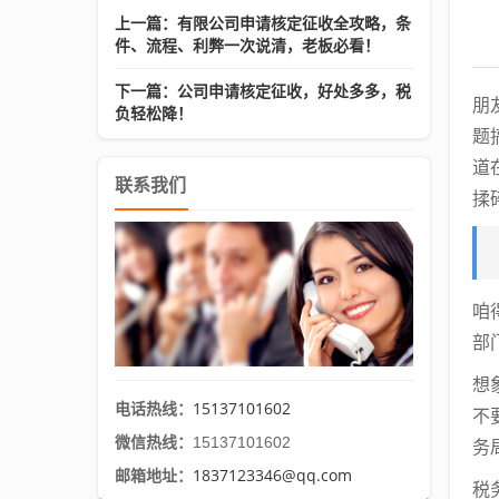
上一篇：有限公司申请核定征收全攻略，条
件、流程、利弊一次说清，老板必看！
下一篇：公司申请核定征收，好处多多，税
朋
负轻松降！
题
道
联系我们
揉
咱
部
想
15137101602
电话热线：
不
微信热线：
15137101602
务
1837123346@qq.com
邮箱地址：
税