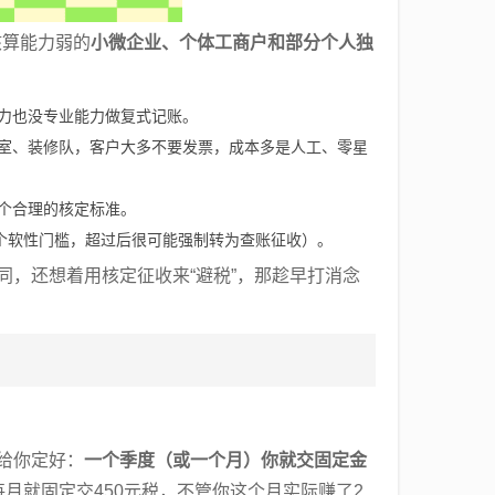
核算能力弱的
小微企业、个体工商户和部分个人独
力也没专业能力做复式记账。
室、装修队，客户大多不要发票，成本多是人工、零星
个合理的核定标准。
一个软性门槛，超过后很可能强制转为查账征收）。
同，还想着用核定征收来“避税”，那趁早打消念
给你定好：
一个季度（或一个月）你就交固定金
每月就固定交450元税，不管你这个月实际赚了2