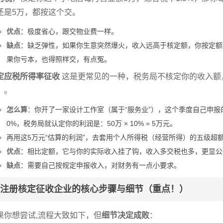
还是5万，都按这个交。
优点
：极度省心，跟交物业费一样。
缺点
：缺乏弹性，如果你生意突然爆火，收入远高于核定额，你按定额
果你亏本，也得照样交，有点冤。
定应税所得率征收
这是更常见的一种，税务局不核定你的收入额
）
。
怎么算
：你开了一家设计工作室（属于“服务业”），这个季度自己申报
0%，税务局就认定你的利润是：50万 × 10% = 5万元。
再用这5万元“估算的利润”，去套用个人所得税（经营所得）的五级超额
优点
：相比定额，它与你的实际收入挂了钩，收入多交税也多，更显公
缺点
：需要自己按规定申报收入，对财务有一点小要求。
注册核定征收企业的核心步骤与细节（重点！）
果你想尝试,流程大致如下，但
细节决定成败
：