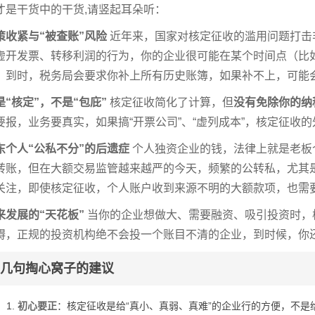
才是干货中的干货,请竖起耳朵听：
策收紧与“被查账”风险
近年来，国家对核定征收的滥用问题打击非
虚开发票、转移利润的行为，你的企业很可能在某个时间点（比
，到时，税务局会要求你补上所有历史账簿，如果补不上，可能
是“核定”，不是“包庇”
核定征收简化了计算，但
没有免除你的纳
要报，业务要真实，如果搞“开票公司”、“虚列成本”，核定征收
东个人“公私不分”的后遗症
个人独资企业的钱，法律上就是老板
转账，但在大额交易监管越来越严的今天，频繁的公转私，尤其
关注，即使核定征收，个人账户收到来源不明的大额款项，也需
来发展的“天花板”
当你的企业想做大、需要融资、吸引投资时，核
碍，正规的投资机构绝不会投一个账目不清的企业，到时候，你
几句掏心窝子的建议
初心要正
：核定征收是给“真小、真弱、真难”的企业行的方便，不是