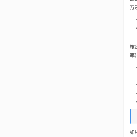
万
核
率
如