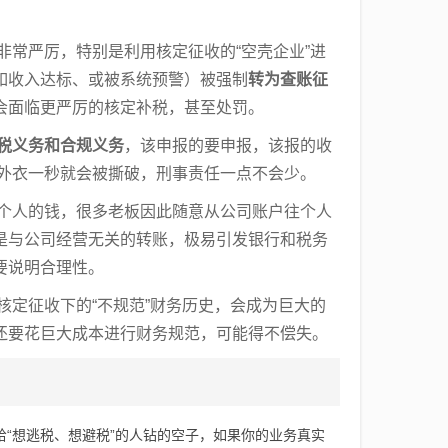
常严厉，特别是利用核定征收的“空壳企业”进
如收入达标、或被系统预警）被强制
转为查账征
会面临更严厉的核定补税，甚至处罚。
税义务和合规义务
，该申报的要申报，该报的收
的外衣一秒就会被撕破，刑事责任一点不会少。
个人的钱，很多老板因此随意从公司账户往个人
是与公司经营无关的转账，极易引发银行和税务
要说明合理性。
定征收下的“不规范”财务历史，会成为巨大的
还要花巨大成本进行财务规范，可能得不偿失。
给“想逃税、想避税”的人钻的空子，如果你的业务真实