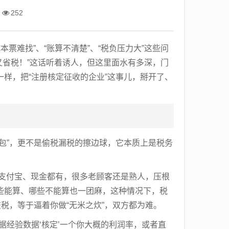
252
票难找”、“账算不清楚”、“税负压力大”这些问
又省税！”这话听着诱人，但这里面水有多深，门
样，把“注册核定征收的企业”这事儿，掰开了、
包”，更不是偷税漏税的擦边球，它本质上是税务
、支付宝、现金都有，很多老顾客还是熟人，压根
些能算、哪些不能算也一团麻，这种情况下，税
税，等于逼着你做“无米之炊”，双方都为难。
据经验数据‘核定’一个你大概的利润率，或者直