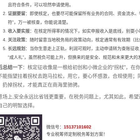
且符合条件，可以坦然申请使用。
证据要留
：即使核定，也要尽可能保留所有业务的合同、资金流水、
符”，万一被核查，你能说清楚。
收入要实报
：在核定所得率的情况下，如实申报收入是底线，别耍小
关注政策
：随时留意当地税务局的政策动向，核定通常有有效期（比
长远规划
：当你生意走上正轨，利润可观时，主动申请转为查账征收
“成人礼”，虽然税负可能上升，但换来的是安全、规范和未来更大的
后总结一下
：核定征收像是一根给初创和小微企业的“拐杖”，在
不能指望拄着拐杖去跑马拉松，用它，要心怀感激，合规使用；同
，扔掉拐杖，才能真正在商海里驰骋。
意场上,安全永远比省钱更重要，在税务问题上，尤其如此，希
自己的明智选择。
微信号：
15137101602
专业税筹师定制税务筹划方案！