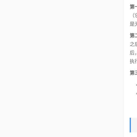
第
（
是
第
之
后
执
第