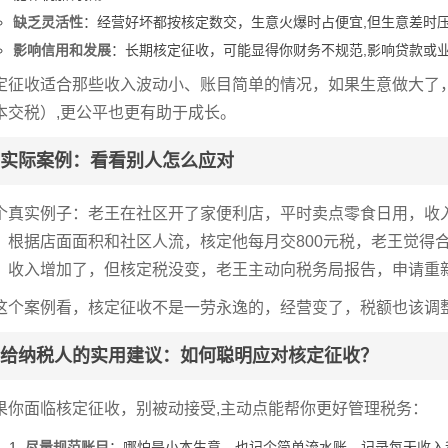
缺乏灵活性
：经营好坏都按核定数交，生意火爆时占便宜,但生意差时
影响信用和发展
：长期核定征收，可能显得你财务不规范,影响贷款或
定征收适合那些收入波动小、账目简单的情况，如果生意做大了
本交税）,更公平也更有助于成长。
实际案例：看看别人怎么应对
个真实例子：老王在社区开了家便利店，平时卖点零食日用，收
，根据店面面积和社区人流，核定他每月交800元税，老王觉得
，收入增加了，但核定税没变，老王主动向税务局报告，申请重新
这个案例看，核定征收不是一劳永逸的，经营变了，税额也该调整
给纳税人的实用建议：如何聪明应对核定征收？
果你面临核定征收，别被动接受,主动点能帮你更好管理税务：
尽量规范账目
：哪怕是小本生意，也记个简单流水账，记录每天收入