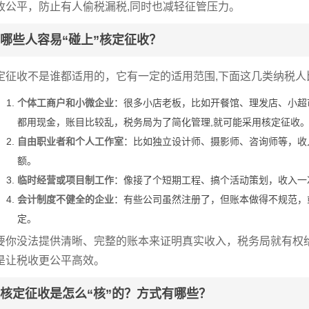
收公平，防止有人偷税漏税,同时也减轻征管压力。
哪些人容易“碰上”核定征收？
定征收不是谁都适用的，它有一定的适用范围,下面这几类纳税人
个体工商户和小微企业
：很多小店老板，比如开餐馆、理发店、小超
都用现金，账目比较乱，税务局为了简化管理,就可能采用核定征收
自由职业者和个人工作室
：比如独立设计师、摄影师、咨询师等，收
额。
临时经营或项目制工作
：像接了个短期工程、搞个活动策划，收入一
会计制度不健全的企业
：有些公司虽然注册了，但账本做得不规范，
定。
要你没法提供清晰、完整的账本来证明真实收入，税务局就有权
是让税收更公平高效。
核定征收是怎么“核”的？方式有哪些？