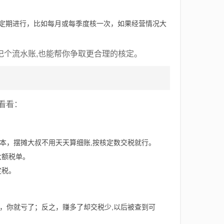
定期进行，比如每月或每季度核一次，如果经营情况大
记个流水账,也能帮你争取更合理的核定。
看看：
本，摆摊大叔不用天天算细账,按核定数交税就行。
大额税单。
定税。
，你就亏了；反之，赚多了却交税少,以后被查到可