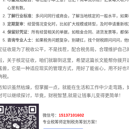
心里有数。
了解行业标准
：多问问同行或商会，了解当地核定的一般水平，如果
定期复审
：经营情况变化时，比如扩大规模或转型，及时申请重新核
保留好凭证
：所有经营相关的单据，如租金合同、进货发票等，都保
咨询专业人士
：如果税务问题复杂，别硬扛，找个财税顾问问问，他
定征收是为了税收公平，不是找茬，配合税务局，合理维护自己的
啦，关于核定征收，咱们就聊到这里，希望这篇长文能帮你拨开
猛兽，它是一种适应现实的管理方式，用好了能省心，用不好也
纳税。
务知识虽然枯燥，但掌握一点，就能在生活和工作中少走弯路，
时可以继续探讨，毕竟，财税智慧,就是让钱事儿变得更简单！
微信号：
15137101602
专业税筹师定制税务筹划方案！