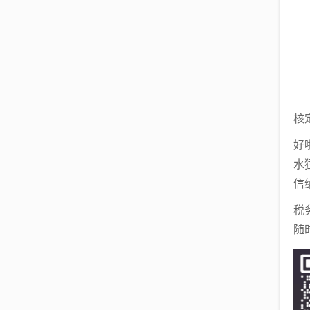
核
好
水
信
税
随