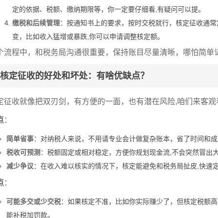
定的依据、税额、缴纳期限等，你一定要仔细看,有疑问可以提。
缴税和后续管理
：按通知书上的要求，按时交税就行，核定征收通常
变，比如收入猛增或暴跌,你可以申请调整核定额。
个流程中，和税务局沟通很重要，保持账目尽量清晰，哪怕简单
核定征收的好处和坏处：有啥优缺点？
定征收就像把双刃剑，有方便的一面，也有潜在风险,咱们来客观
点
：
简单省事
：对纳税人来说，不用请专业会计做复杂账本，省了时间和成
税收可预测
：税额固定或相对稳定，方便你规划现金流,不会突然冒出
减少争议
：在收入难以核实的情况下，核定能避免和税务局扯皮,快速
点
：
可能多交或少交税
：如果核定不准，比如你实际赚少了，但核定税额高
能补税加罚款。