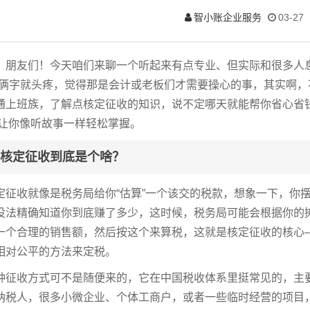
智小账企业服务
03-27
，朋友们！今天咱们来聊一个听起来有点专业、但实际和很多人
”俩字就头疼，觉得那是会计或老板们才需要操心的事，其实啊
通上班族，了解点核定征收的知识，说不定哪天就能帮你省心省
,让你像听故事一样轻松掌握。
核定征收到底是个啥？
定征收就像是税务局给你“估算”一个该交的税款，想象一下，你
没法精确知道你到底赚了多少，这时候，税务局可能会根据你的
一个合理的销售额，然后按这个来算税，这就是核定征收的核心
相对公平的方法来定税。
种征收方式可不是随便来的，它在中国税收体系里挺常见的，主
纳税人，很多小微企业、个体工商户，或者一些临时经营的项目