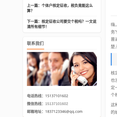
上一篇：个体户核定征收，税负竟能这么
算？
下一篇：核定征收公司要交个税吗？一文说
嗨
清所有细节！
务
普
联系我们
楚
核
也
定
个
15137101602
电话热线：
微信热线：
15137101602
这
1837123346@qq.com
邮箱地址：
的