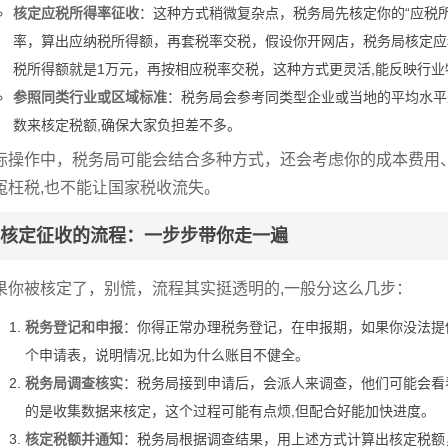
核定应税所得率征收
：这种方式稍微复杂点，税务局先核定你的“应税
率，算出应纳税所得额，再套税率交税，假设你开网店，税务局核定应税
税所得额就是1万元，再按相应税率交税，这种方式更灵活,能反映行业
参照同类行业或区域标准
：税务局会参考同类型企业或当地的平均水平
数来核定税额,确保大家负担差不多。
际操作中，税务局可能会结合多种方式，还会考虑你的成本费用
冤枉税,也不能让国家税收流失。
核定征收的流程：一步步带你走一遍
果你被核定了，别慌，流程其实挺透明的,一般分这么几步：
税务登记和申报
：你得正常办理税务登记，在申报期，如果你没法提
个申请表，说明情况,比如为什么账目不健全。
税务局调查核实
：税务局接到申请后，会派人来调查，他们可能会看
的是收集数据来核定，这个过程可能有点烦,但配合好能加快进度。
核定税额并通知
：税务局根据调查结果，用上述方式计算出核定税额