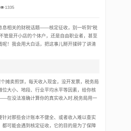
1335
息息相关的财税话题——核定征收，别一听到“税
，不管是开小店的个体户，还是自由职业者，甚至
钱呢！我会用大白话，把这事儿掰开揉碎了讲清
摆个摊卖煎饼，每天收入现金，没开发票，税务局
摊位大小、地段、行业平均水平等因素，给你核
——在没法准确计算你的真实收入时,税务局用一
要针对那些会计账本不健全、或者收入难以查实
，都可能会遇到核定征收，它的目的是为了保障