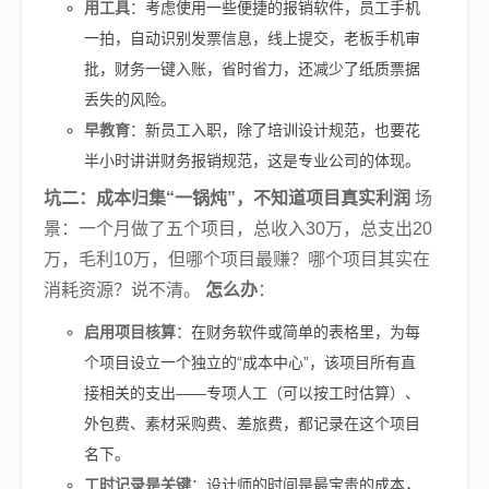
用工具
：考虑使用一些便捷的报销软件，员工手机
一拍，自动识别发票信息，线上提交，老板手机审
批，财务一键入账，省时省力，还减少了纸质票据
丢失的风险。
早教育
：新员工入职，除了培训设计规范，也要花
半小时讲讲财务报销规范，这是专业公司的体现。
坑二：成本归集“一锅炖”，不知道项目真实利润
场
景：一个月做了五个项目，总收入30万，总支出20
万，毛利10万，但哪个项目最赚？哪个项目其实在
消耗资源？说不清。
怎么办
：
启用项目核算
：在财务软件或简单的表格里，为每
个项目设立一个独立的“成本中心”，该项目所有直
接相关的支出——专项人工（可以按工时估算）、
外包费、素材采购费、差旅费，都记录在这个项目
名下。
工时记录是关键
：设计师的时间是最宝贵的成本，