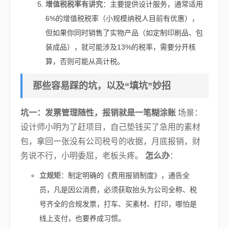
增值税税率有讲究
：主要提供设计服务，通常适用
6%的增值税税率（小规模纳税人目前有优惠），
但如果你同时销售了实物产品（如定制印刷品、包
装成品），就可能涉及13%的税率，需要分开核
算，否则可能从高计税。
那些容易踩的坑，以及“填坑”妙招
坑一：发票管理随性，报销就是一笔糊涂账
场景：
设计师小明为了赶项目，自己垫钱买了急用的素材
包，拿回一张没有公司税号的收据，月底报销，财
务说不行，小明委屈，老板头疼。
怎么办
：
立规矩
：制定明确的《费用报销制度》，通告全
员，凡是因公消费，必须获取抬头为公司全称、税
号齐全的合规发票，打车、买素材、打印，哪怕是
线上支付，也要养成习惯。