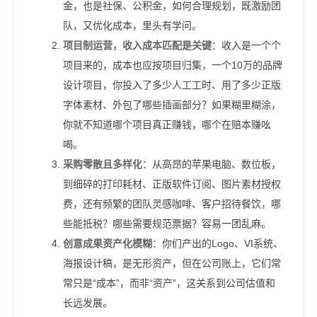
金，也是社保、公积金，如何合理规划，既激励团
队，又优化成本，里头有学问。
项目制运营，收入成本匹配是关键
：收入是一个个
项目来的，成本也应按项目归集，一个10万的品牌
设计项目，你投入了多少人工工时、用了多少正版
字体素材、外包了哪些插画部分？如果糊里糊涂，
你就不知道哪个项目真正赚钱，哪个在赔本赚吆
喝。
采购零散且多样化
：从高昂的苹果电脑、数位板，
到细碎的打印耗材、正版软件订阅、图片素材授权
费，还有频繁的团队灵感咖啡、客户招待餐饮，哪
些能抵税？哪些需要规范票据？容易一团乱麻。
创意成果资产化模糊
：你们产出的Logo、VI系统、
海报设计稿，是无形资产，但在公司账上，它们常
常只是“成本”，而非“资产”，这关系到公司估值和
长远发展。