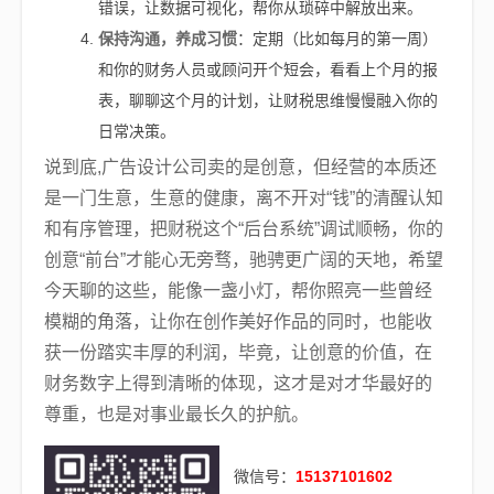
错误，让数据可视化，帮你从琐碎中解放出来。
保持沟通，养成习惯
：定期（比如每月的第一周）
和你的财务人员或顾问开个短会，看看上个月的报
表，聊聊这个月的计划，让财税思维慢慢融入你的
日常决策。
说到底,广告设计公司卖的是创意，但经营的本质还
是一门生意，生意的健康，离不开对“钱”的清醒认知
和有序管理，把财税这个“后台系统”调试顺畅，你的
创意“前台”才能心无旁骛，驰骋更广阔的天地，希望
今天聊的这些，能像一盏小灯，帮你照亮一些曾经
模糊的角落，让你在创作美好作品的同时，也能收
获一份踏实丰厚的利润，毕竟，让创意的价值，在
财务数字上得到清晰的体现，这才是对才华最好的
尊重，也是对事业最长久的护航。
微信号：
15137101602