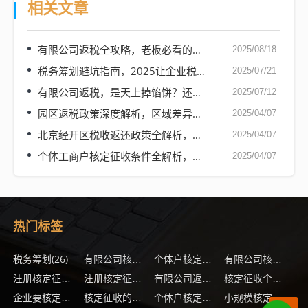
相关文章
有限公司返税全攻略，老板必看的省钱秘籍（附真实案例）
2025/08/18
税务筹划避坑指南，2025让企业税负直降40%的7个妙招
2025/07/21
有限公司返税，是天上掉馅饼？还是你该拿的政策红包？
2025/07/12
园区返税政策深度解析，区域差异、政策红利与企业战略选择
2025/04/07
北京经开区税收返还政策全解析，企业如何把握区域红利，享受超10%税收优惠？
2025/04/07
个体工商户核定征收条件全解析，政策要点与实务操作指南
2025/04/07
热门标签
税务筹划
(26)
(17)
(15)
(
有限公司核定征收企业所得税
个体户核定征收最新政策
有限公司核定征收
(12)
(11)
(12)
注册核定征收的企业
注册核定征收公司有什么注意事项
有限公司返税
核定征收个体户怎么交税
(11)
(11)
(10)
企业要核定征收需要什么条件
核定征收的个体户怎么报税
个体户核定征收优惠政策
小规模核定征收企业所得税