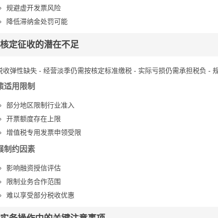
规避虚开发票风险
降低滞纳金处罚可能
核定征收的潜在不足
 税收弹性缺失 - 经营淡季仍需按核定标准缴税 - 实际亏损仍需承担税负 -
策适用限制
部分地区限制行业准入
开票额度存在上限
增值税专用发票申领受限
展制约因素
影响融资授信评估
限制业务合作范围
难以享受部分税收优惠