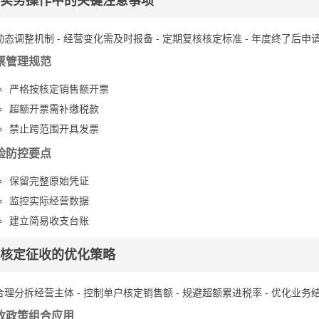
实务操作中的关键注意事项
 动态调整机制 - 经营变化需及时报备 - 定期复核核定标准 - 年度终了后申
票管理规范
严格按核定销售额开票
超额开票需补缴税款
禁止跨范围开具发票
险防控要点
保留完整原始凭证
监控实际经营数据
建立简易收支台账
核定征收的优化策略
 合理分拆经营主体 - 控制单户核定销售额 - 规避超额累进税率 - 优化业务
收政策组合应用