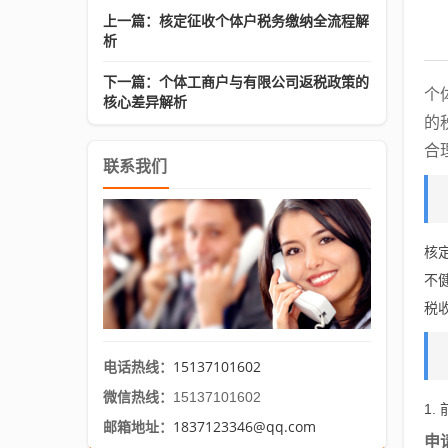
上一篇：核定征收个体户税务缴纳全流程解
析
下一篇：个体工商户与有限公司返税政策的
个
核心差异解析
的
合
联系我们
核
不
税
15137101602
电话热线：
微信热线：
15137101602
1.
1837123346@qq.com
邮箱地址：
申